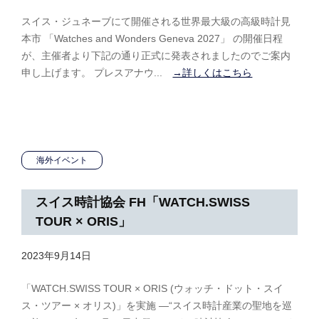
y
スイス・ジュネーブにて開催される世界最大級の高級時計見
t
本市 「Watches and Wonders Geneva 2027」 の開催日程
a
が、主催者より下記の通り正式に発表されましたのでご案内
k
申し上げます。 プレスアナウ...
→詳しくはこちら
a
h
a
s
h
i
海外イベント
スイス時計協会 FH「WATCH.SWISS
TOUR × ORIS」
2023年9月14日
b
y
「WATCH.SWISS TOUR × ORIS (ウォッチ・ドット・スイ
m
ス・ツアー × オリス)」を実施 ―“スイス時計産業の聖地を巡
-