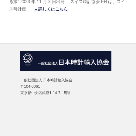
る旅” 2023 年 11 月 3 日出発― スイス時計協会 FH は、スイ
i
ス時計産...
→詳しくはこちら
t
o
一般社団法人 日本時計輸入協会
〒104-0061
東京都中央区銀座1-14-7 5階