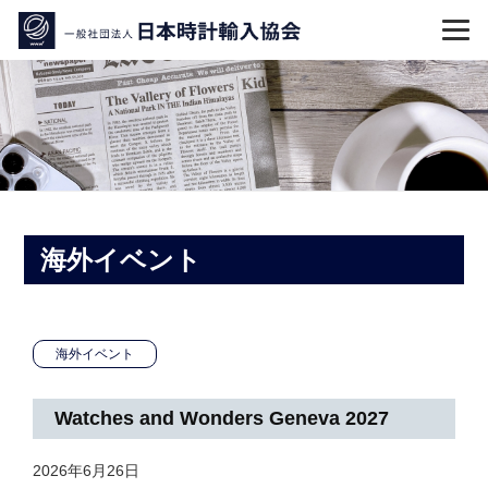
コ
ン
テ
ン
ツ
へ
ス
キ
ッ
海外イベント
プ
海外イベント
Watches and Wonders Geneva 2027
2026年6月26日
b