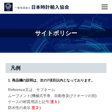
コ
ン
テ
ン
ツ
サイトポリシー
へ
ス
キ
ッ
プ
サ
凡例
イ
1. 商品欄の説明は、次の7項目以内となっております。
ト
Reference又は、サブネーム
ポ
ムーブメント(機械式手巻、自動巻及びクオーツの別)
ケースの材質用語と記号
注１）
リ
防水性の表示
注２）