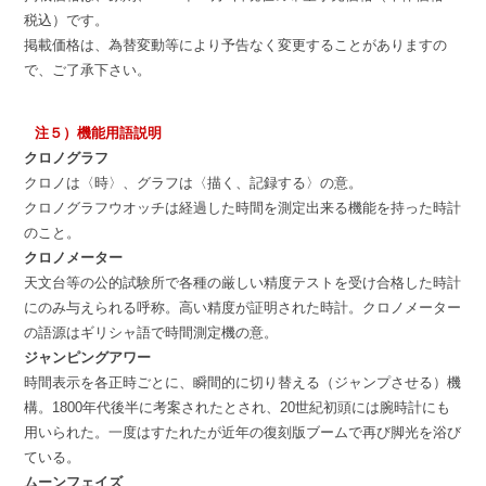
税込）です。
掲載価格は、為替変動等により予告なく変更することがありますの
で、ご了承下さい。
注５）機能用語説明
クロノグラフ
クロノは〈時〉、グラフは〈描く、記録する〉の意。
クロノグラフウオッチは経過した時間を測定出来る機能を持った時計
のこと。
クロノメーター
天文台等の公的試験所で各種の厳しい精度テストを受け合格した時計
にのみ与えられる呼称。高い精度が証明された時計。クロノメーター
の語源はギリシャ語で時間測定機の意。
ジャンピングアワー
時間表示を各正時ごとに、瞬間的に切り替える（ジャンプさせる）機
構。1800年代後半に考案されたとされ、20世紀初頭には腕時計にも
用いられた。一度はすたれたが近年の復刻版ブームで再び脚光を浴び
ている。
ムーンフェイズ