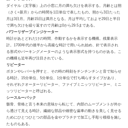
ダイヤル（文字板）上の小窓に月の満ち欠けを表示する。月齢とは朔
（さく=新月）からの時間を1日単位で表したもの。朔から3日たった
月は3日月。月齢15日は満月となる。月は平均しておよそ29日と半日
で満ち欠けを繰り返すので月齢は0から29.5まである。
パワーリザーブインジケーター
時計があとどれだけの時間、作動するかを表示する機構。残量表示
計。1700年代の後半から高級な時計で用いられ始め、針で表示され
る形式やパーキングメーターのような表示形式を持つものがある。こ
の機構も近年再び注目されている。
リピーター
ボタンやレバーを押すと、その時の時刻をチンチンチンと音で知らせ
る時計。15分単位、5分単位、1分単位で打ち鳴らすタイプがあり、
それぞれクオーターリピーター、ファイブミニッツリピーター、ミニ
ッツリピーターと呼ばれる。
シースルーバック
骸骨、骨格と言う本来の意味から転じて、内部のムーブメントが外か
ら透けて見える時計。繊細な部品や緻密な歯車の動きを美しく見せる
ためにひとつひとつの部品を金やプラチナで加工し手彫り模様を施し
たものもある。