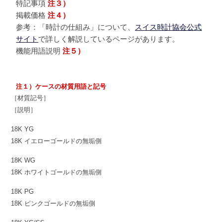
シ
特記事項
注３）
掲載価格
注４）
ー
参考：「時計の仕組み」について、
スイス時計協会公式
サイト
で詳しく解説しているページがあります。
機能用語説明
注５）
2026
年
2
注１）ケースの材質用語と記号
月
［材質記号］
9
［説明］
日
by
18K YG
tokei
18K イエローゴールドの無垢側
18K WG
18K ホワイトゴールドの無垢側
18K PG
18K ピンクゴールドの無垢側