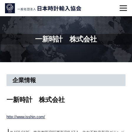
コ
ン
テ
ン
ツ
一新時計 株式会社
へ
ス
キ
ッ
プ
一
企業情報
新
一新時計 株式会社
時
計
http://www.isshin.com/
株