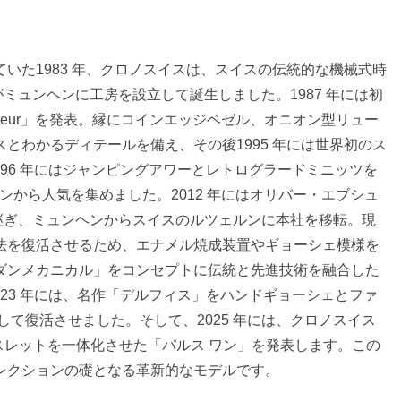
いた1983 年、クロノスイスは、スイスの伝統的な機械式時
ミュンヘンに工房を設立して誕生しました。1987 年には初
ateur」を発表。縁にコインエッジベゼル、オニオン型リュー
とわかるディテールを備え、その後1995 年には世界初のス
996 年にはジャンピングアワーとレトログラードミニッツを
ァンから人気を集めました。2012 年にはオリバー・エブシュ
継ぎ、ミュンヘンからスイスのルツェルンに本社を移転。現
法を復活させるため、エナメル焼成装置やギョーシェ模様を
ダンメカニカル」をコンセプトに伝統と先進技術を融合した
023 年には、名作「デルフィス」をハンドギョーシェとファ
て復活させました。そして、2025 年には、クロノスイス
スレットを一体化させた「パルス ワン」を発表します。この
レクションの礎となる革新的なモデルです。