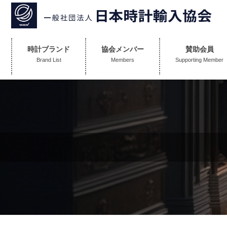
コ
ン
テ
時計ブランド
協会メンバー
賛助会員
ン
Brand List
Members
Supporting Member
ツ
へ
ス
キ
ッ
プ