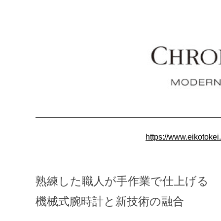
ク
ロ
ノ
ス
イ
ス
https://www.eikotok
2026
年
熟練した職人が手作業で仕上げる
2
機械式腕時計と新技術の融合
月
27