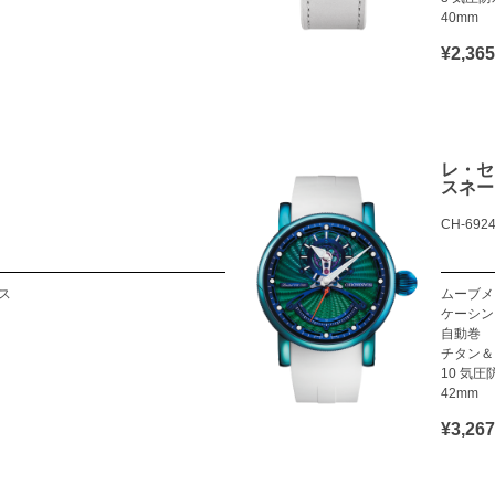
40mm
¥2,3
レ・セ
スネー
CH-6924
ス
ムーブメ
ケーシン
自動巻
チタン＆
10 気圧
42mm
¥3,2