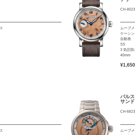
CH-8023
ス
ムーブメ
ケーシン
自動巻
SS
3 気圧防
40mm
¥1,6
パルス
サンド
CH-6823
ス
ムーブメ