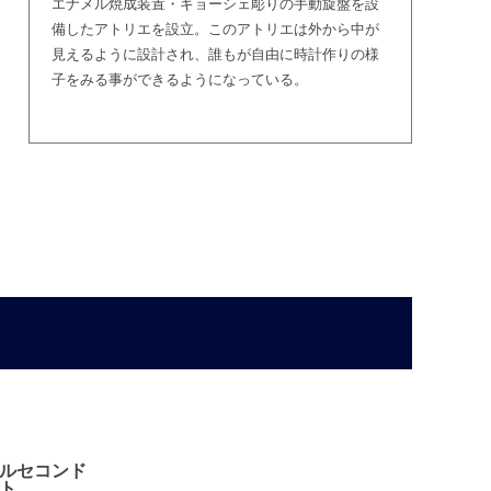
エナメル焼成装置・ギョーシェ彫りの手動旋盤を設
備したアトリエを設立。このアトリエは外から中が
見えるように設計され、誰もが自由に時計作りの様
子をみる事ができるようになっている。
ルセコンド
ト