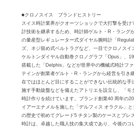
日
by
■クロノスイス ブランドヒストリー
tokei
スイス時計業界がクオーツショックで大打撃を受けて
計技術を継承するため、時計師ゲルト・R・ラングが
の量産型レギュレーター式ダイヤル腕時計「Regul
ズ、ネジ留め式ベルトラグなど、一目でクロノスイス
ケルトンダイヤル自動巻クロノグラフ「Opus」、1
搭載した「Delphis」などが世界中の機械式時計フ
テインが創業者ゲルト・R・ラングから経営を引き
在ではほとんど目にすることができない伝統的な手
施す手動旋盤などを備えたアトリエを設立し、「モ
時計作りを続けています。ブランド創業40 周年の2
イアーエナメルを施した「デルフィス オラクル」とし
の歴史で初めてグレード5 チタン製のケースとブレ
時計は、卓越した職人技の集大成であり、今後のコ