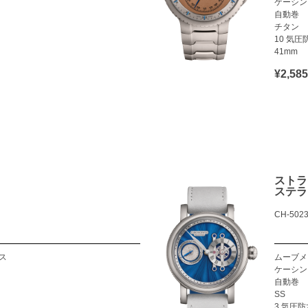
ケーシン
自動巻
チタン
10 気圧
41mm
¥2,5
ストラ
ステラ
CH-5023
ス
ムーブメ
ケーシン
自動巻
SS
3 気圧防