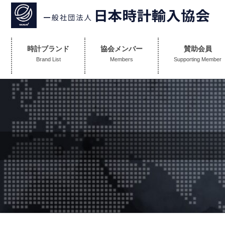
コ
ン
テ
時計ブランド
協会メンバー
賛助会員
ン
Brand List
Members
Supporting Member
ツ
へ
ス
キ
ッ
プ