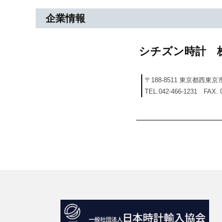
シ
企業情報
チ
シチズン時計 
ズ
ン
〒188-8511 東京都西東京
TEL.042-466-1231 FAX. 0
時
計
株
式
会
社