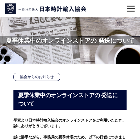
コ
ン
テ
ン
ツ
夏季休業中のオンラインストアの 発送について
へ
ス
キ
ッ
協会からのお知らせ
プ
夏季休業中のオンラインストアの 発送に
ついて
平素より日本時計輸入協会のオンラインストアをご利用いただき、
誠にありがとうございます。
誠に勝手ながら、事務局の夏季休暇のため、以下の日程につきまし